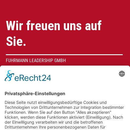
Wir freuen uns auf
Sie.
FUHRMANN LEADERSHIP GMBH
Max-Liebermann-Str. 40
D-76227 Karlsruhe
0721 / 9098820
info@fuhrmann-leadership.de
Berater
Geschäftsführung