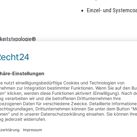
Einzel- und Systemcoa
hkeitstypologie®
 Beratung
sbildung, Universität